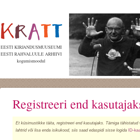
EESTI KIRJANDUSMUUSEUMI
EESTI RAHVALUULE ARHIIVI
kogumismoodul
Registreeri end kasutajak
Et küsimustikke täita, registreeri end kasutajaks. Tärniga tähistatud
ID-ka
lahtrid või lisa enda isikukood, siis saad edaspidi sisse logida