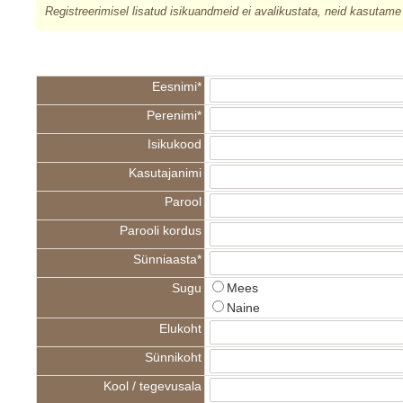
Registreerimisel lisatud isikuandmeid ei avalikustata, neid kasuta
Eesnimi*
Perenimi*
Isikukood
Kasutajanimi
Parool
Parooli kordus
Sünniaasta*
Sugu
Mees
Naine
Elukoht
Sünnikoht
Kool / tegevusala